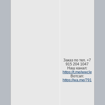
Заказ по тел. +7
915 204 1047
Наш канал:
https://t.me/wwcleaning
Вотсап:
https://wa.me/791520410