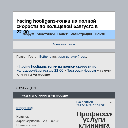
hacing hooligans-гонки на полной
скорости по кольцевой 5августа в
22:00
Форум
Участники
Поиск
Регистрация
Войти
Активные темы
Привет, Гость!
Войдите
или
зарегистрируйтесь
.
»
hacing hooligans-гонки на полной скорости по
кольцевой 5августа в 22:00
»
Тестовый форум
»
услуги
клининга +в москве
Страница:
1
услуги клининга +в москве
1
Поделиться
2023-12-28 02:51:37
ufbgcukiql
Профессиона
Новичок
услуги
Зарегистрирован
: 2021-02-28
клининга
Приглашений:
0